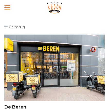
Home
Ga terug
Nieuws & Events
Social media
Contact
Onze winkels
Nieuwsbrief
De Beren