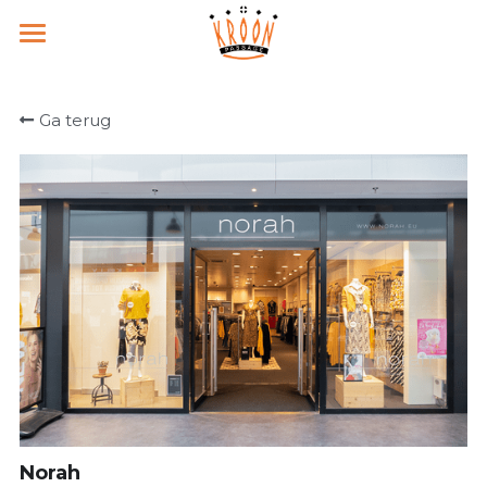
Home
Ga terug
Nieuws & Events
Social media
Contact
Onze winkels
Nieuwsbrief
Norah