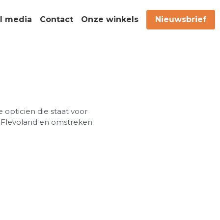
l media
Contact
Onze winkels
Nieuwsbrief
e opticien die staat voor
n Flevoland en omstreken.